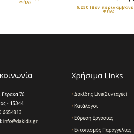
ΦΠΑ)
επιλογές
6,25
€
(Δεν περιλαμβάνε
ΦΠΑ)
μπορούν
να
ν
επιλεγούν
στη
σελίδα
του
ς
προϊόντος
κοινωνία
Χρήσιμα Links
•
Δακίδης Live(Συνταγές)
 Γέρακα 76
ας - 15344
•
Κατάλογοι
10 6654813
•
Εύρεση Εργασίας
l:
info@dakidis.gr
•
Εντοπισμός Παραγγελίας