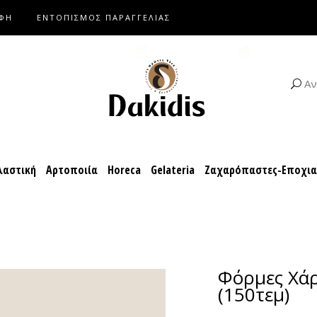
ΑΦΗ
ΕΝΤΟΠΙΣΜΟΣ ΠΑΡΑΓΓΕΛΙΑΣ
αροπλαστική
Αρτοποιία
Horeca
Gelateria
Ζαχαρόπαστες-Ε
ΚΑΤΑΛΟΓΟΙ
ΣΥΝΤΑΓΕΣ
Αν
αστική
Αρτοποιία
Horeca
Gelateria
Ζαχαρόπαστες-Εποχι
Φόρμες Χάρ
(150τεμ)