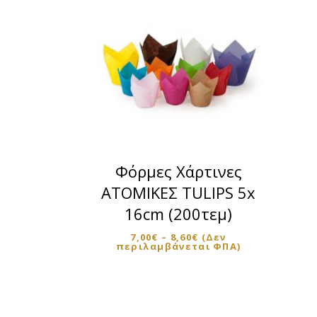
Αυτό
το
προϊόν
Φόρμες Χάρτινες
έχει
ΑΤΟΜΙΚΕΣ TULIPS 5x
πολλαπλέ
16cm (200τεμ)
παραλλαγέ
Οι
7,00
€
–
8,60
€
(Δεν
περιλαμβάνεται ΦΠΑ)
επιλογές
μπορούν
να
επιλεγού