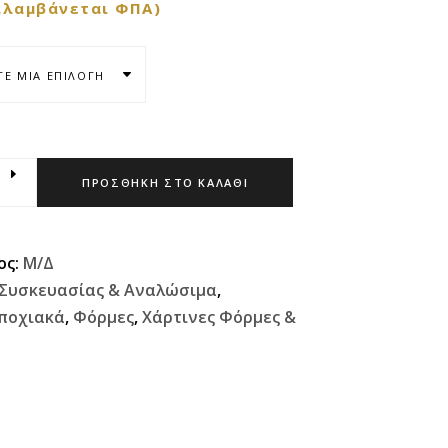
ιλαμβάνεται ΦΠΑ)
ΤΕ ΜΊΑ ΕΠΙΛΟΓΉ
ΠΡΟΣΘΉΚΗ ΣΤΟ ΚΑΛΆΘΙ
ος:
Μ/Δ
 Συσκευασίας & Αναλώσιμα
,
ποχιακά
,
Φόρμες
,
Χάρτινες Φόρμες &