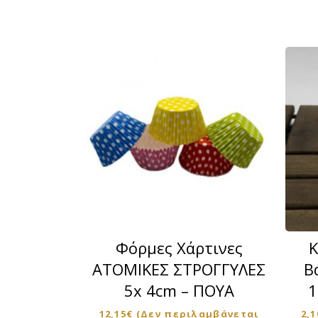
στη
σελίδα
του
προϊόντο
Αυτό
το
προϊόν
Φόρμες Χάρτινες
Κ
έχει
ΑΤΟΜΙΚΕΣ ΣΤΡΟΓΓΥΛΕΣ
Β
πολλαπλέ
5x 4cm – ΠΟΥΑ
1
παραλλαγέ
Οι
12,15
€
(Δεν περιλαμβάνεται
2,1