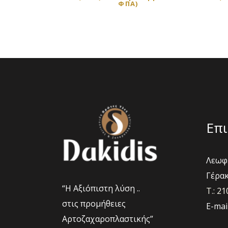
ΦΠΑ)
επιλογές
μπορούν
να
επιλεγού
στη
σελίδα
του
προϊόντο
Επι
Λεωφ.
Γέρακ
“Η Αξιόπιστη λύση ..
Τ.: 2
στις προμήθειες
E-mai
Αρτοζαχαροπλαστικής”