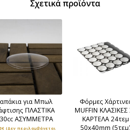
Σχετικά προϊόντα
ς
Αυτό
το
προϊόν
απάκια για Μπωλ
Φόρμες Χάρτινε
έχει
άφτισης ΠΛΑΣΤΙΚΑ
MUFFIN ΚΛΑΣΙΚΕΣ 
ς
πολλαπλές
30cc ΑΣΥΜΜΕΤΡΑ
ΚΑΡΤΕΛΑ 24τεμ
ς.
παραλλαγές.
50x40mm (5τεμ
Οι
0
€
(Δεν περιλαμβάνεται