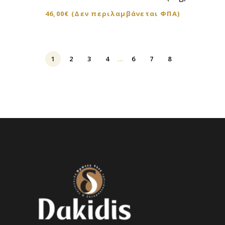
46,00
€
(Δεν περιλαμβάνεται ΦΠΑ)
1
2
3
4
…
6
7
8