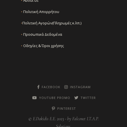
•
About us
•
Πολιτική Απορρήτου
•
Πολιτική Αγορών(Πληρωμές κ.λπ.)
•
Προσωπικά Δεδομένα
•
Οδηγίες & Όροι χρήσης
FACEBOOK
INSTAGRAM
YOUTUBE PROMO
TWITTER
PINTEREST
© E.Dakidis E.E. 2023 -
by Falconet I.T.A.P.
Solutions.