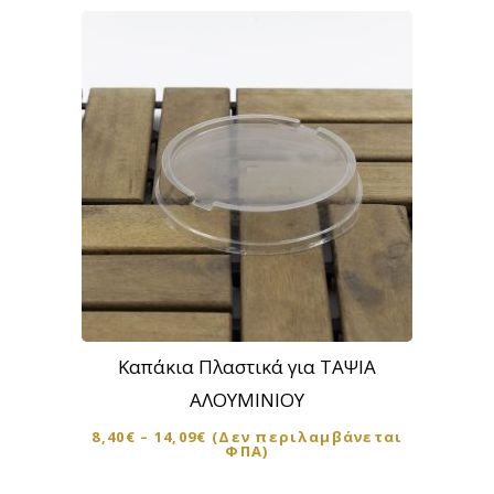
Αυτό
το
προϊόν
Καπάκια Πλαστικά για ΤΑΨΙΑ
έχει
ΑΛΟΥΜΙΝΙΟΥ
πολλαπλές
8,40
€
–
14,09
€
(Δεν περιλαμβάνεται
παραλλαγές.
ΦΠΑ)
Οι