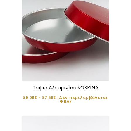
επιλογές
μπορούν
να
επιλεγούν
στη
σελίδα
του
προϊόντος
Αυτό
το
προϊόν
Ταψιά Αλουμινίου ΚΟΚΚΙΝΑ
έχει
50,00
€
–
57,50
€
(Δεν περιλαμβάνεται
πολλαπλές
ΦΠΑ)
παραλλαγές.
Οι
επιλογές
μπορούν