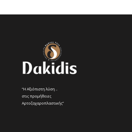
“Η Αξιόπιστη λύση ..
στις προμήθειες
Αρτοζαχαροπλαστικής”