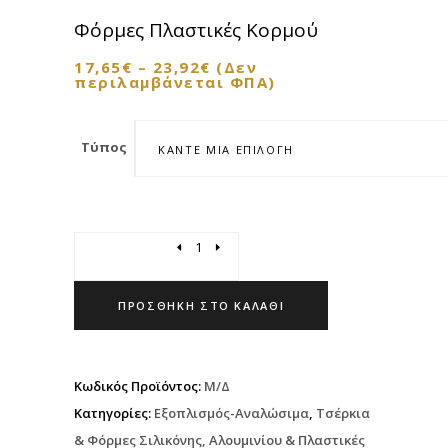
Φόρμες Πλαστικές Κορμού
17,65
€
–
23,92
€
(Δεν
περιλαμβάνεται ΦΠΑ)
Τύπος
ΚΆΝΤΕ ΜΊΑ ΕΠΙΛΟΓΉ
Quantity
ΠΡΟΣΘΉΚΗ ΣΤΟ ΚΑΛΆΘΙ
Κωδικός Προϊόντος:
Μ/Δ
Κατηγορίες:
Εξοπλισμός-Αναλώσιμα
,
Τσέρκια
& Φόρμες Σιλικόνης, Αλουμινίου & Πλαστικές