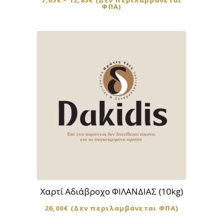
7,05
€
–
12,85
€
(Δεν περιλαμβάνεται
παραλλαγές.
ΦΠΑ)
Οι
επιλογές
μπορούν
να
επιλεγούν
στη
σελίδα
του
προϊόντος
Χαρτί Αδιάβροχο ΦΙΛΑΝΔΙΑΣ (10kg)
26,00
€
(Δεν περιλαμβάνεται ΦΠΑ)