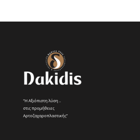
“Η Αξιόπιστη λύση ..
στις προμήθειες
Αρτοζαχαροπλαστικής”