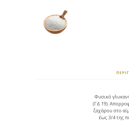
ΠΕΡΙ
Φυσικό γλυκαντ
(ΓΔ 19). Απορρο
ζαχάρου στο αίμ
έως 3/4 της π