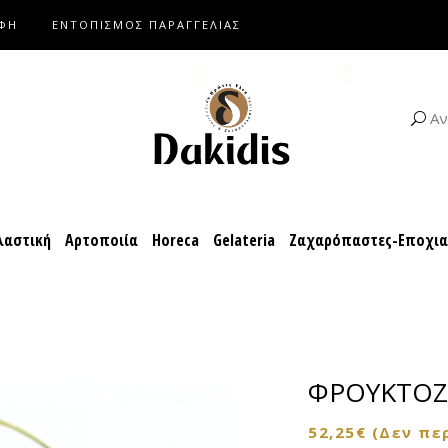
ΑΦΗ
ΕΝΤΟΠΙΣΜΟΣ ΠΑΡΑΓΓΕΛΙΑΣ
αροπλαστική
Αρτοποιία
Horeca
Gelateria
Ζαχαρόπαστες-Ε
ΚΑΤΑΛΟΓΟΙ
ΣΥΝΤΑΓΕΣ
Αν
αστική
Αρτοποιία
Horeca
Gelateria
Ζαχαρόπαστες-Εποχι
ΦΡΟΥΚΤΟΖΗ
52,25
€
(Δεν πε