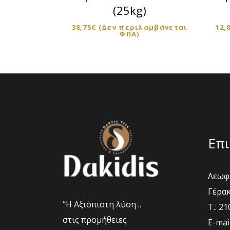
(25kg)
38,75
€
(Δεν περιλαμβάνεται
12,
ΦΠΑ)
Επι
Λεωφ.
Γέρακ
“Η Αξιόπιστη λύση ..
Τ.: 2
στις προμήθειες
E-mai