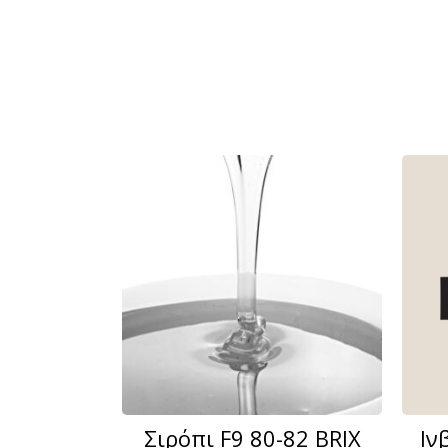
Σιρόπι F9 80-82 BRIX
Ιν