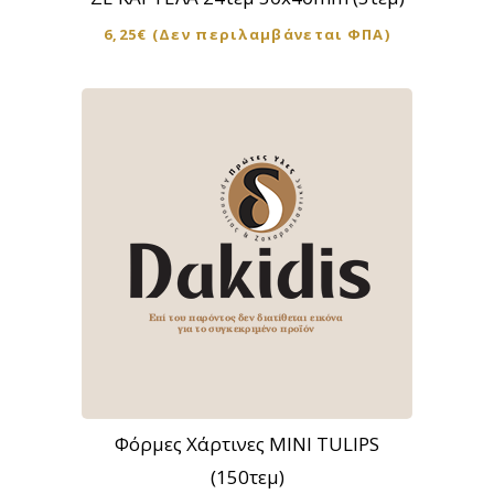
6,25
€
(Δεν περιλαμβάνεται ΦΠΑ)
Αυτό
το
προϊόν
Φόρμες Χάρτινες MINI TULIPS
έχει
(150τεμ)
πολλαπλές