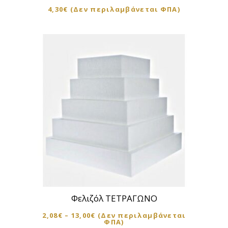
4,30
€
(Δεν περιλαμβάνεται ΦΠΑ)
παραλλαγές.
Οι
επιλογές
μπορούν
να
επιλεγούν
στη
σελίδα
του
προϊόντος
Αυτό
το
προϊόν
Φελιζόλ ΤΕΤΡΑΓΩΝΟ
έχει
2,08
€
–
13,00
€
(Δεν περιλαμβάνεται
πολλαπλές
ΦΠΑ)