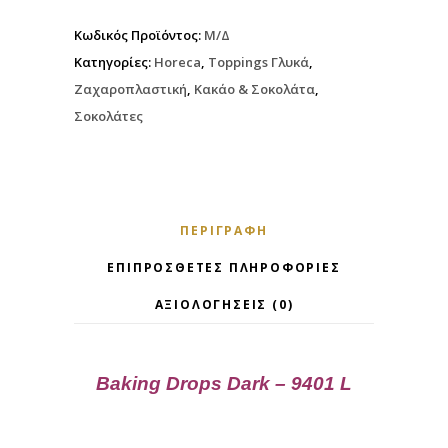
Κωδικός Προϊόντος:
Μ/Δ
Κατηγορίες:
Horeca
,
Toppings Γλυκά
,
Ζαχαροπλαστική
,
Κακάο & Σοκολάτα
,
Σοκολάτες
ΠΕΡΙΓΡΑΦΉ
ΕΠΙΠΡΌΣΘΕΤΕΣ ΠΛΗΡΟΦΟΡΊΕΣ
ΑΞΙΟΛΟΓΉΣΕΙΣ (0)
Baking Drops Dark – 9401 L