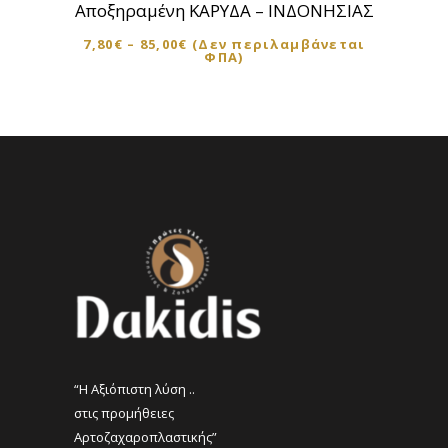
Αποξηραμένη ΚΑΡΥΔΑ – ΙΝΔΟΝΗΣΙΑΣ
έχει
7,80
€
–
85,00
€
(Δεν περιλαμβάνεται
πολλαπλές
ΦΠΑ)
παραλλαγές.
Οι
επιλογές
μπορούν
να
επιλεγούν
στη
σελίδα
του
προϊόντος
“Η Αξιόπιστη λύση ..
στις προμήθειες
Αρτοζαχαροπλαστικής”