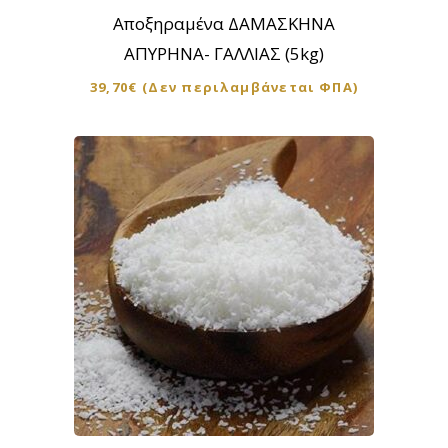
Αποξηραμένα ΔΑΜΑΣΚΗΝΑ
ΑΠΥΡΗΝΑ- ΓΑΛΛΙΑΣ (5kg)
39,70
€
(Δεν περιλαμβάνεται ΦΠΑ)
Αυτό
το
προϊόν