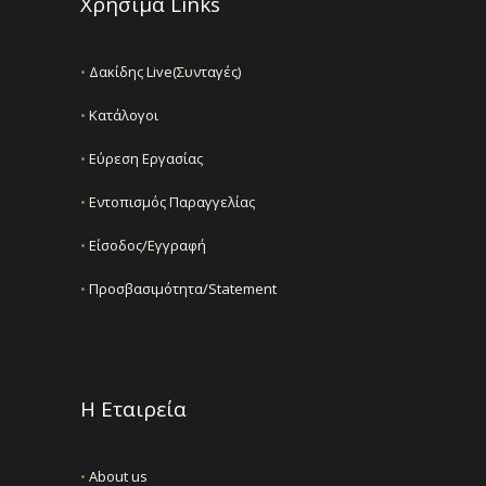
Χρήσιμα Links
•
Δακίδης Live(Συνταγές)
•
Κατάλογοι
•
Εύρεση Εργασίας
•
Εντοπισμός Παραγγελίας
•
Είσοδος/Εγγραφή
•
Προσβασιμότητα/Statement
Η Εταιρεία
•
About us