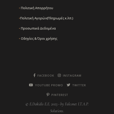
•
Πολιτική Απορρήτου
•
Πολιτική Αγορών(Πληρωμές κ.λπ.)
•
Προσωπικά Δεδομένα
•
Οδηγίες & Όροι χρήσης
FACEBOOK
INSTAGRAM
YOUTUBE PROMO
TWITTER
PINTEREST
© E.Dakidis E.E. 2023 -
by Falconet I.T.A.P.
Solutions.