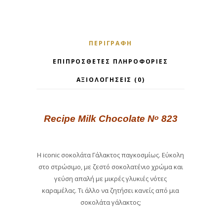
ΠΕΡΙΓΡΑΦΉ
ΕΠΙΠΡΌΣΘΕΤΕΣ ΠΛΗΡΟΦΟΡΊΕΣ
ΑΞΙΟΛΟΓΉΣΕΙΣ (0)
Recipe Milk Chocolate N
823
o
Η iconic σοκολάτα Γάλακτος παγκοσμίως. Εύκολη
στο στρώσιμο, με ζεστό σοκολατένιο χρώμα και
γεύση απαλή με μικρές γλυκιές νότες
καραμέλας. Τι άλλο να ζητήσει κανείς από μια
σοκολάτα γάλακτος;