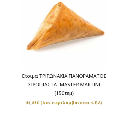
να
επιλεγούν
στη
σελίδα
του
προϊόντος
Έτοιμα ΤΡΙΓΩΝΑΚΙΑ ΠΑΝΟΡΑΜΑΤΟΣ
ΣΙΡΟΠΙΑΣΤΑ- MASTER MARTINI
(150τεμ)
44,85
€
(Δεν περιλαμβάνεται ΦΠΑ)