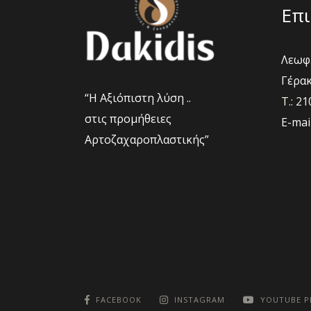
Επι
Λεωφ.
Γέρακ
“Η Αξιόπιστη λύση ..
Τ.: 2
στις προμήθειες
E-mai
Αρτοζαχαροπλαστικής”
FACEBOOK
INSTAGRAM
YOUTUBE 