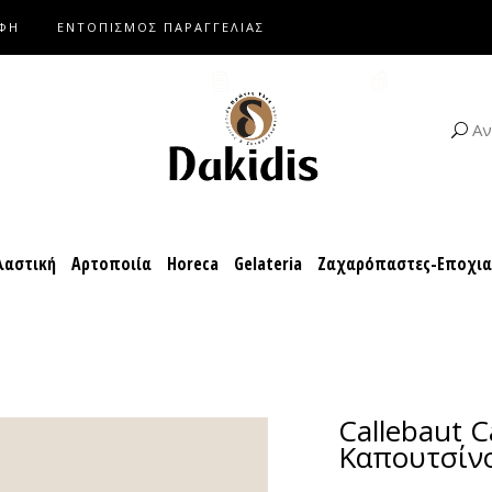
ΑΦΗ
ΕΝΤΟΠΙΣΜΟΣ ΠΑΡΑΓΓΕΛΙΑΣ
αροπλαστική
Αρτοποιία
Horeca
Gelateria
Ζαχαρόπαστες-Ε
ΚΑΤΑΛΟΓΟΙ
ΣΥΝΤΑΓΕΣ
Αν
αστική
Αρτοποιία
Horeca
Gelateria
Ζαχαρόπαστες-Εποχι
Callebaut C
Καπουτσίνο