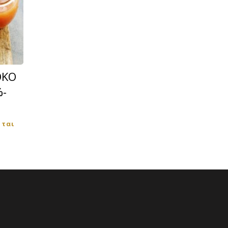
ΟΚΟ
%-
εται