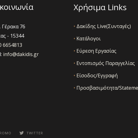
κοινωνία
Χρήσιμα Links
•
Δακίδης Live(Συνταγές)
 Γέρακα 76
ας - 15344
•
Κατάλογοι
10 6654813
•
Εύρεση Εργασίας
l:
info@dakidis.gr
•
Εντοπισμός Παραγγελίας
•
Είσοδος/Εγγραφή
•
Προσβασιμότητα/Stateme
PROMO
TWITTER