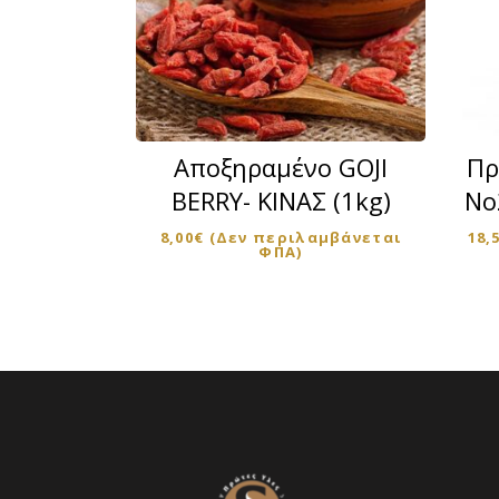
Αποξηραμένο GOJI
Πρ
BERRY- ΚΙΝΑΣ (1kg)
Νο
8,00
€
(Δεν περιλαμβάνεται
18,
ΦΠΑ)