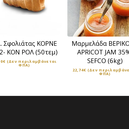
. Σφολιάτας ΚΟΡΝΕ
Μαρμελάδα ΒΕΡΙΚ
2- ΚΟΝ ΡΟΛ (50τεμ)
APRICOT JAM 35
SEFCO (6kg)
50
€
(Δεν περιλαμβάνεται
ΦΠΑ)
22,74
€
(Δεν περιλαμβάν
ΦΠΑ)