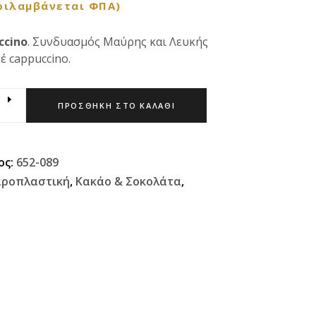
ριλαμβάνεται ΦΠΑ)
ccino
. Συνδυασμός Μαύρης και Λευκής
έ cappuccino.
ΠΡΟΣΘΉΚΗ ΣΤΟ ΚΑΛΆΘΙ
ος:
652-089
ροπλαστική
,
Κακάο & Σοκολάτα
,