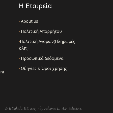
Η Εταιρεία
•
About us
•
Πολιτική Απορρήτου
•
Πολιτική Αγορών(Πληρωμές
κ.λπ.)
•
Προσωπικά Δεδομένα
•
Οδηγίες & Όροι χρήσης
nt
© E.Dakidis E.E. 2023 -
by Falconet I.T.A.P. Solutions.