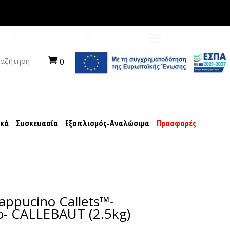
ποχιακά
Συσκευασία
Εξοπλισμός-Αναλώσιμα
ΠΡΟΤΑΣΕΙΣ
ΚΑΡΙΕΡΑ
αζήτηση
0
ακά
Συσκευασία
Εξοπλισμός-Αναλώσιμα
Προσφορές
appucino Callets™-
- CALLEBAUT (2.5kg)