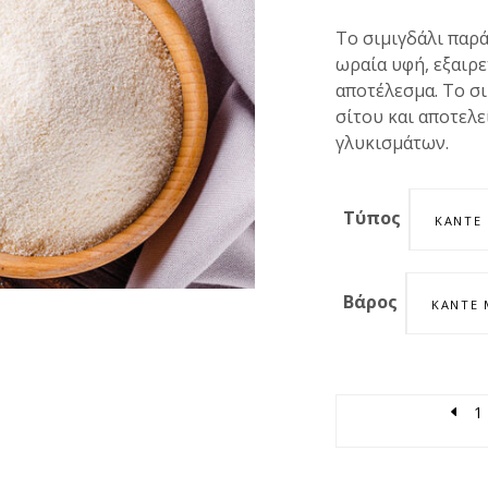
Το σιμιγδάλι παρά
ωραία υφή, εξαιρε
αποτέλεσμα. Το σι
σίτου και αποτελε
γλυκισμάτων.
Τύπος
ΚΆΝΤΕ 
Βάρος
ΚΆΝΤΕ 
Quantity