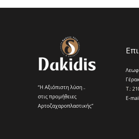
να
επιλεγού
στη
σελίδα
του
προϊόντο
Επι
Λεωφ.
Γέρακ
“Η Αξιόπιστη λύση ..
Τ.: 2
στις προμήθειες
E-mai
Αρτοζαχαροπλαστικής”