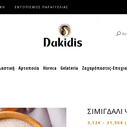
ΑΦΗ
ΕΝΤΟΠΙΣΜΟΣ ΠΑΡΑΓΓΕΛΙΑΣ
αροπλαστική
Αρτοποιία
Horeca
Gelateria
Ζαχαρόπαστες-Ε
ΚΑΤΑΛΟΓΟΙ
ΣΥΝΤΑΓΕΣ
Αν
αστική
Αρτοποιία
Horeca
Gelateria
Ζαχαρόπαστες-Εποχι
ΣΙΜΙΓΔΑΛΙ
3,12
€
–
31,50
€