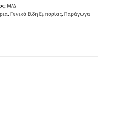
ος:
Μ/Δ
ρια
,
Γενικά Είδη Εμπορίας
,
Παράγωγα