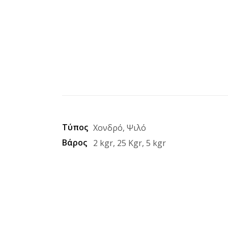
Τύπος
Χονδρό, Ψιλό
Βάρος
2 kgr, 25 Kgr, 5 kgr