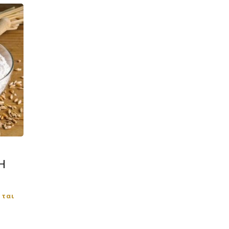
Η
εται