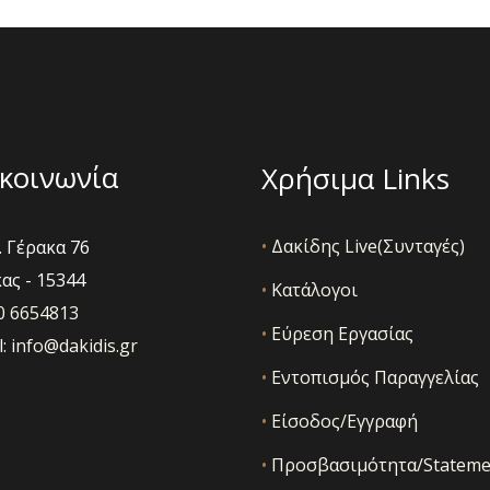
ν
ς
κοινωνία
Χρήσιμα Links
•
Δακίδης Live(Συνταγές)
 Γέρακα 76
ας - 15344
•
Κατάλογοι
10 6654813
•
Εύρεση Εργασίας
l:
info@dakidis.gr
•
Εντοπισμός Παραγγελίας
•
Είσοδος/Εγγραφή
•
Προσβασιμότητα/Stateme