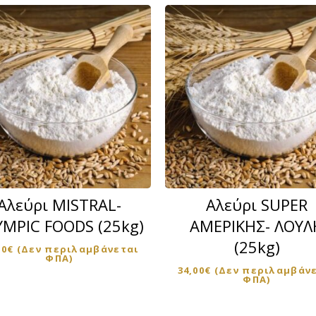
Αλεύρι MISTRAL-
Αλεύρι SUPER
MPIC FOODS (25kg)
ΑΜΕΡΙΚΗΣ- ΛΟΥΛ
ς
(25kg)
ς.
00
€
(Δεν περιλαμβάνεται
ΦΠΑ)
34,00
€
(Δεν περιλαμβάν
ΦΠΑ)