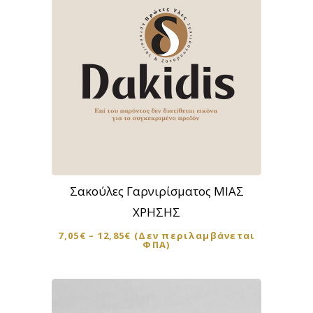
Αυτό
το
προϊόν
Σακούλες Γαρνιρίσματος ΜΙΑΣ
έχει
ΧΡΗΣΗΣ
πολλαπλές
7,05
€
–
12,85
€
(Δεν περιλαμβάνεται
παραλλαγές.
ΦΠΑ)
Οι
επιλογές
μπορούν