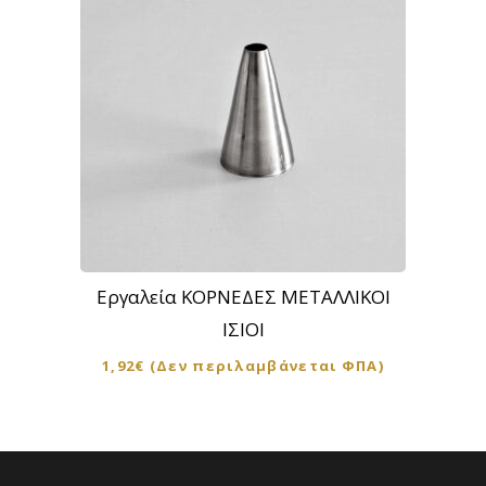
να
επιλεγούν
στη
σελίδα
του
προϊόντος
Αυτό
το
προϊόν
Εργαλεία ΚΟΡΝΕΔΕΣ ΜΕΤΑΛΛΙΚΟΙ
έχει
ΙΣΙΟΙ
πολλαπλές
1,92
€
(Δεν περιλαμβάνεται ΦΠΑ)
παραλλαγές.
Οι
επιλογές
μπορούν