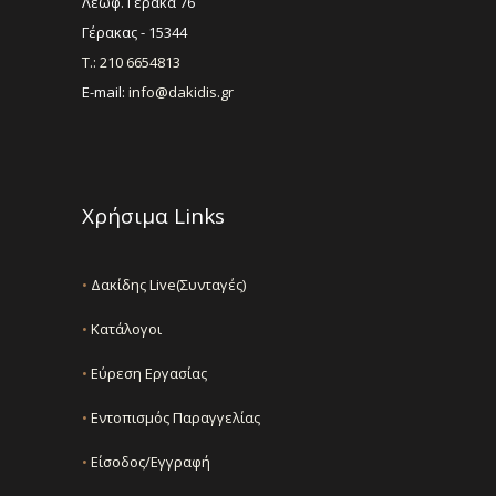
Λεωφ. Γέρακα 76
Γέρακας - 15344
Τ.: 210 6654813
E-mail:
info@dakidis.gr
Χρήσιμα Links
•
Δακίδης Live(Συνταγές)
•
Κατάλογοι
•
Εύρεση Εργασίας
•
Εντοπισμός Παραγγελίας
•
Είσοδος/Εγγραφή