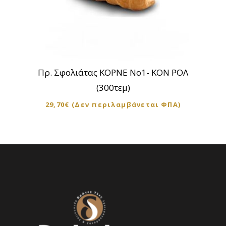
Πρ. Σφολιάτας ΚΟΡΝΕ Νο1- ΚΟΝ ΡΟΛ
(300τεμ)
29,70
€
(Δεν περιλαμβάνεται ΦΠΑ)