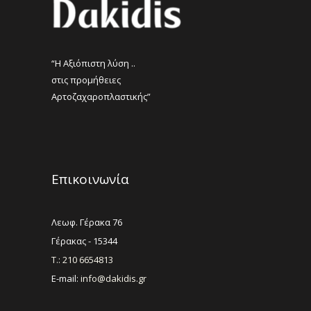
προϊόντος
“Η Αξιόπιστη λύση ..
στις προμήθειες
Αρτοζαχαροπλαστικής”
Επικοινωνία
Λεωφ. Γέρακα 76
Γέρακας - 15344
Τ.: 210 6654813
E-mail:
info@dakidis.gr