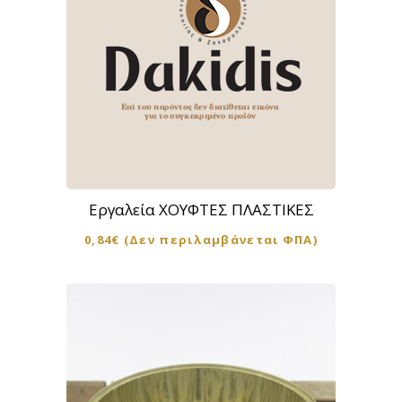
Αυτό
το
προϊόν
Εργαλεία ΧΟΥΦΤΕΣ ΠΛΑΣΤΙΚΕΣ
έχει
0,84
€
(Δεν περιλαμβάνεται ΦΠΑ)
πολλαπλές
παραλλαγές.
Οι
επιλογές
μπορούν
να
επιλεγούν