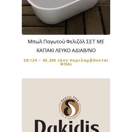
Αυτό
το
προϊόν
Μπωλ Παγωτού Φελιζόλ ΣΕΤ ΜΕ
έχει
ΚΑΠΑΚΙ ΛΕΥΚΟ ΑΔΙΑΒ/ΝΟ
πολλαπλές
29,12
€
–
43,20
€
(Δεν περιλαμβάνεται
παραλλαγές.
ΦΠΑ)
Οι
επιλογές
μπορούν
να
επιλεγούν
στη
σελίδα
του