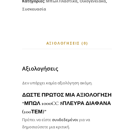
Κατηγορίες:
Μπωλ Πλαστικά
,
Οικογενειακά
,
Συσκευασία
ΑΞΙΟΛΟΓΉΣΕΙΣ (0)
Αξιολογήσεις
Δεν υπάρχει καμία αξιολόγηση ακόμη.
ΔΏΣΤΕ ΠΡΏΤΟΣ ΜΊΑ ΑΞΙΟΛΌΓΗΣΗ
“ΜΠΩΛ 1000CC 8ΠΛΕΥΡΑ ΔΙΑΦΑΝΑ
(100ΤΕΜ)”
Πρέπει να είστε
συνδεδεμένοι
για να
δημοσιεύσετε μια κριτική.