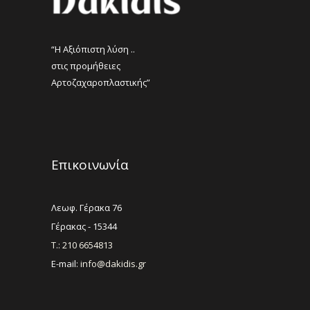
προϊόντος
“Η Αξιόπιστη λύση ..
στις προμήθειες
Αρτοζαχαροπλαστικής”
Επικοινωνία
Λεωφ. Γέρακα 76
Γέρακας - 15344
Τ.: 210 6654813
E-mail:
info@dakidis.gr