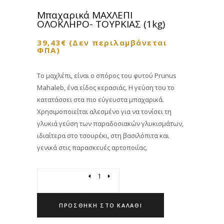
Μπαχαρικά ΜΑΧΛΕΠΙ
ΟΛΟΚΛΗΡΟ- ΤΟΥΡΚΙΑΣ (1kg)
39,43
€
(Δεν περιλαμβάνεται
ΦΠΑ)
Το μαχλέπι, είναι ο σπόρος του φυτού Prunus
Mahaleb, ένα είδος κερασιάς. Η γεύση του το
κατατάσσει στα πιο εύγευστα μπαχαρικά.
Χρησιμοποιείται αλεσμένο για να τονίσει τη
γλυκιά γεύση των παραδοσιακών γλυκισμάτων,
ιδιαίτερα στο τσουρέκι, στη βασιλόπιτα και
γενικά στις παρασκευές αρτοποιίας.
Quantity
ΠΡΟΣΘΉΚΗ ΣΤΟ ΚΑΛΆΘΙ