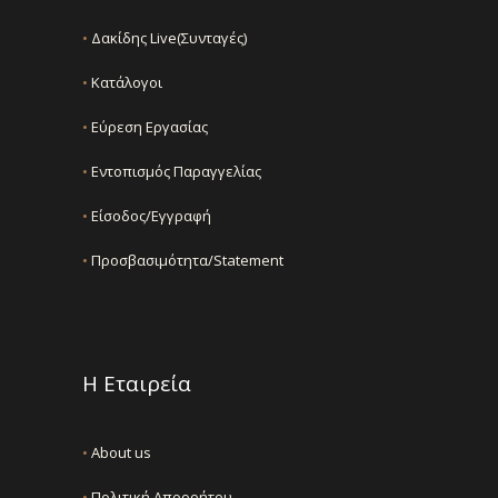
•
Δακίδης Live(Συνταγές)
•
Κατάλογοι
•
Εύρεση Εργασίας
•
Εντοπισμός Παραγγελίας
•
Είσοδος/Εγγραφή
•
Προσβασιμότητα/Statement
Η Εταιρεία
•
About us
•
Πολιτική Απορρήτου