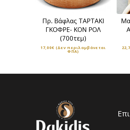
Πρ. Βάφλας ΤΑΡΤΑΚΙ
Μα
ΓΚΟΦΡΕ- ΚΟΝ ΡΟΛ
A
(700τεμ)
17,00
€
(Δεν περιλαμβάνεται
22,
ΦΠΑ)
Επι