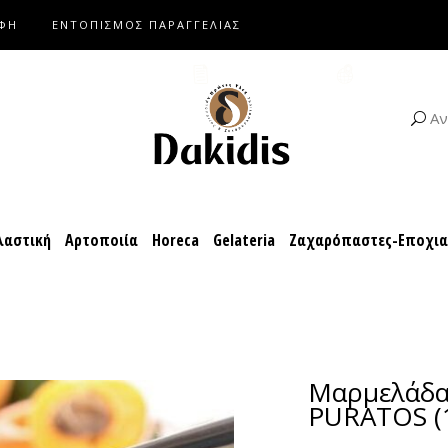
ΑΦΗ
ΕΝΤΟΠΙΣΜΟΣ ΠΑΡΑΓΓΕΛΙΑΣ
αροπλαστική
Αρτοποιία
Horeca
Gelateria
Ζαχαρόπαστες-Ε
ΚΑΤΑΛΟΓΟΙ
ΣΥΝΤΑΓΕΣ
Αν
αστική
Αρτοποιία
Horeca
Gelateria
Ζαχαρόπαστες-Εποχι
Μαρμελάδα
PURATOS (