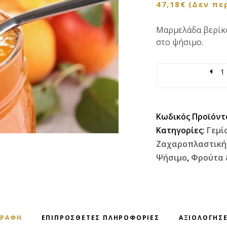
47,18
€
(Δεν πε
Μαρμελάδα βερίκο
στο ψήσιμο.
Quantity
Κωδικός Προϊόντ
Κατηγορίες:
Γεμί
Ζαχαροπλαστική
Ψήσιμο
,
Φρούτα 
ΓΡΑΦΉ
ΕΠΙΠΡΌΣΘΕΤΕΣ ΠΛΗΡΟΦΟΡΊΕΣ
ΑΞΙΟΛΟΓΉΣΕ