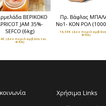
ρμελάδα ΒΕΡΙΚΟΚΟ
Πρ. Βάφλας ΜΠΑΛ
PRICOT JAM 35%-
Νο1- ΚΟΝ ΡΟΛ (1000
SEFCO (6kg)
16,50
€
(Δεν περιλαμβάν
ΦΠΑ)
74
€
(Δεν περιλαμβάνεται
ΦΠΑ)
κοινωνία
Χρήσιμα Links