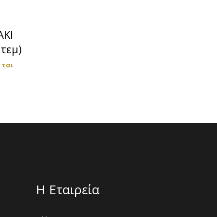
ΑΚΙ
τεμ)
εται
Η Εταιρεία