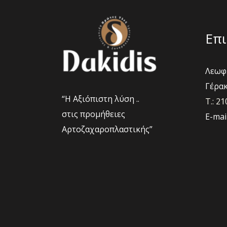
σελίδα
του
προϊόντο
Επι
Λεωφ.
Γέρακ
“Η Αξιόπιστη λύση ..
Τ.: 2
στις προμήθειες
E-mai
Αρτοζαχαροπλαστικής”