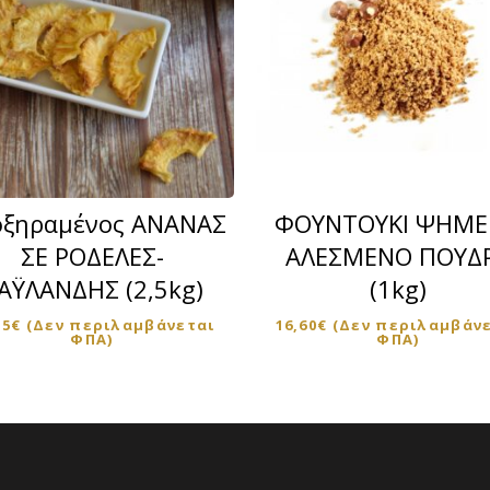
ξηραμένος ΑΝΑΝΑΣ
ΦΟΥΝΤΟΥΚΙ ΨΗΜ
ΣΕ ΡΟΔΕΛΕΣ-
ΑΛΕΣΜΕΝΟ ΠΟΥΔ
ς
ΑΫΛΑΝΔΗΣ (2,5kg)
(1kg)
ς.
55
€
(Δεν περιλαμβάνεται
16,60
€
(Δεν περιλαμβάν
ΦΠΑ)
ΦΠΑ)
ν