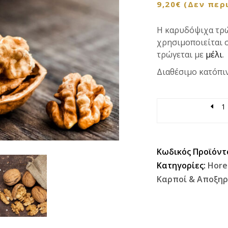
9,20
€
(Δεν περ
Η καρυδόψιχα τρώ
χρησιμοποιείται 
τρώγεται με
μέλι
.
Διαθέσιμο κατόπι
Quantity
Κωδικός Προϊόντ
Κατηγορίες:
Hore
Καρποί & Αποξη