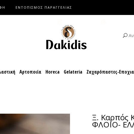
ΑΦΗ
ΕΝΤΟΠΙΣΜΟΣ ΠΑΡΑΓΓΕΛΙΑΣ
αροπλαστική
Αρτοποιία
Horeca
Gelateria
Ζαχαρόπαστες-Ε
ΚΑΤΑΛΟΓΟΙ
ΣΥΝΤΑΓΕΣ
Αν
αστική
Αρτοποιία
Horeca
Gelateria
Ζαχαρόπαστες-Εποχι
Ξ. Καρπός
ΦΛΟΙΟ- ΕΛ