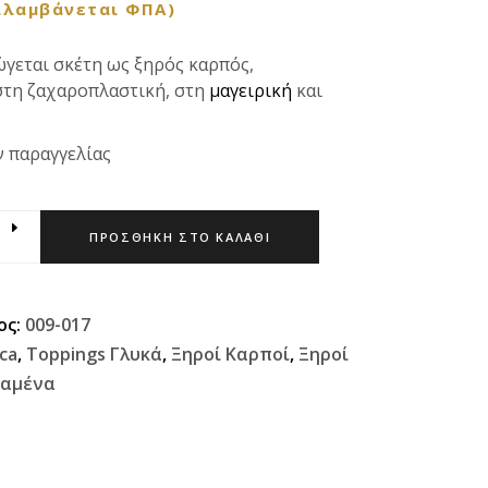
ιλαμβάνεται ΦΠΑ)
γεται σκέτη ως ξηρός καρπός,
στη ζαχαροπλαστική, στη
μαγειρική
και
ν παραγγελίας
ΠΡΟΣΘΉΚΗ ΣΤΟ ΚΑΛΆΘΙ
ος:
009-017
ca
,
Toppings Γλυκά
,
Ξηροί Καρποί
,
Ξηροί
ραμένα