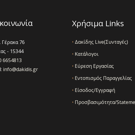
ς
κοινωνία
Χρήσιμα Links
•
Δακίδης Live(Συνταγές)
 Γέρακα 76
ας - 15344
•
Κατάλογοι
10 6654813
•
Εύρεση Εργασίας
l:
info@dakidis.gr
•
Εντοπισμός Παραγγελίας
•
Είσοδος/Εγγραφή
•
Προσβασιμότητα/Stateme