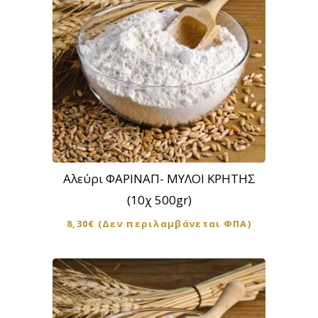
Αλεύρι ΦΑΡΙΝΑΠ- ΜΥΛΟΙ ΚΡΗΤΗΣ
(10χ 500gr)
8,30
€
(Δεν περιλαμβάνεται ΦΠΑ)