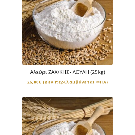
Αλεύρι ΖΑΧ/ΚΗΣ- ΛΟΥΛΗ (25kg)
26,00
€
(Δεν περιλαμβάνεται ΦΠΑ)