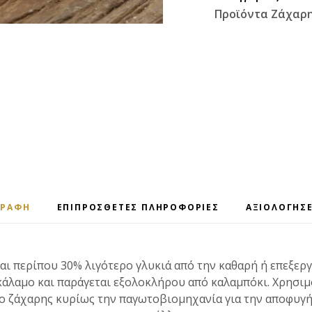
Προϊόντα Ζάχαρη
ΓΡΑΦΉ
ΕΠΙΠΡΌΣΘΕΤΕΣ ΠΛΗΡΟΦΟΡΊΕΣ
ΑΞΙΟΛΟΓΉΣΕ
ναι περίπου 30% λιγότερο γλυκιά από την καθαρή ή επεξερ
άλαμο και παράγεται εξολοκλήρου από καλαμπόκι. Χρησιμ
ο ζάχαρης κυρίως την παγωτοβιομηχανία για την αποφυγή