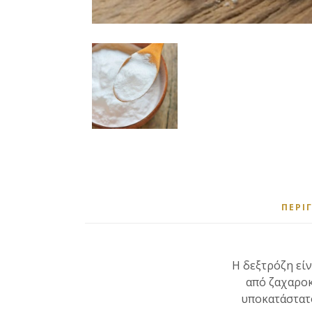
ΠΕΡΙ
Η δεξτρόζη εί
από ζαχαροκ
υποκατάστατ