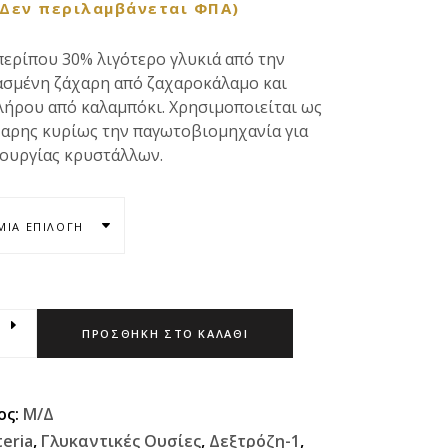
(Δεν περιλαμβάνεται ΦΠΑ)
περίπου 30% λιγότερο γλυκιά από την
ασμένη ζάχαρη από ζαχαροκάλαμο και
λήρου από καλαμπόκι. Χρησιμοποιείται ως
αρης κυρίως την παγωτοβιομηχανία για
ουργίας κρυστάλλων.
ΜΊΑ ΕΠΙΛΟΓΉ
ΠΡΟΣΘΉΚΗ ΣΤΟ ΚΑΛΆΘΙ
ος:
Μ/Δ
teria
,
Γλυκαντικές Ουσίες
,
Δεξτρόζη-1
,