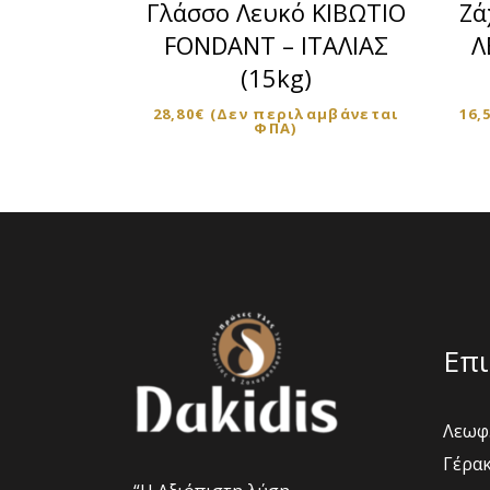
Γλάσσο Λευκό ΚΙΒΩΤΙΟ
Ζά
FONDANT – ΙΤΑΛΙΑΣ
Λ
(15kg)
28,80
€
(Δεν περιλαμβάνεται
16,
ΦΠΑ)
Επι
Λεωφ.
Γέρακ