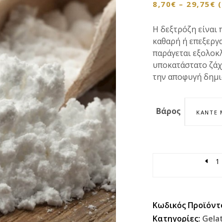
8,70
€
–
29,75
€
Η δεξτρόζη είναι 
καθαρή ή επεξεργ
παράγεται εξολοκ
υποκατάστατο ζάχ
την αποφυγή δημι
Βάρος
ΚΆΝΤΕ 
Quantity
Κωδικός Προϊόντ
Κατηγορίες:
Gela