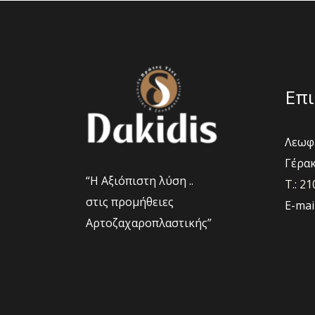
Επι
Λεωφ.
Γέρακ
“Η Αξιόπιστη λύση ..
Τ.: 2
στις προμήθειες
E-mai
Αρτοζαχαροπλαστικής”