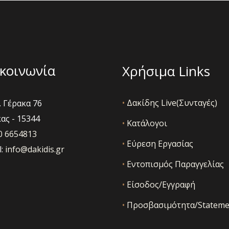
στη
σελίδα
του
προϊόντος
κοινωνία
Χρήσιμα Links
•
Δακίδης Live(Συνταγές)
 Γέρακα 76
ας - 15344
•
Κατάλογοι
10 6654813
•
Εύρεση Εργασίας
l:
info@dakidis.gr
•
Εντοπισμός Παραγγελίας
•
Είσοδος/Εγγραφή
•
Προσβασιμότητα/Stateme