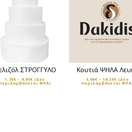
Αυτό
το
προϊόν
ελιζόλ ΣΤΡΟΓΓΥΛΟ
Κουτιά ΨΗΛΑ Λευ
έχει
1,70
€
–
9,90
€
(Δεν
πολλαπλές
3,60
€
–
19,20
€
(Δεν
περιλαμβάνεται ΦΠΑ)
περιλαμβάνεται ΦΠΑ
παραλλαγές.
Οι
επιλογές
μπορούν
να
επιλεγούν