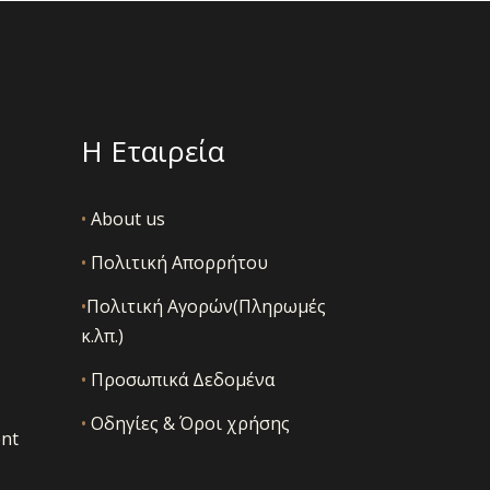
στη
σελίδα
του
προϊόντος
Η Εταιρεία
•
About us
•
Πολιτική Απορρήτου
•
Πολιτική Αγορών(Πληρωμές
κ.λπ.)
•
Προσωπικά Δεδομένα
•
Οδηγίες & Όροι χρήσης
nt