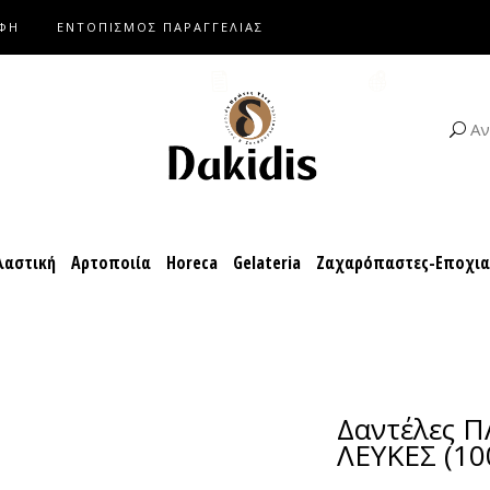
ΑΦΗ
ΕΝΤΟΠΙΣΜΟΣ ΠΑΡΑΓΓΕΛΙΑΣ
αροπλαστική
Αρτοποιία
Horeca
Gelateria
Ζαχαρόπαστες-Ε
ΚΑΤΑΛΟΓΟΙ
ΣΥΝΤΑΓΕΣ
Αν
αστική
Αρτοποιία
Horeca
Gelateria
Ζαχαρόπαστες-Εποχι
Δαντέλες 
ΛΕΥΚΕΣ (10