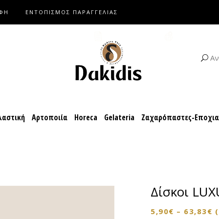
ΑΦΗ
ΕΝΤΟΠΙΣΜΟΣ ΠΑΡΑΓΓΕΛΙΑΣ
αροπλαστική
Αρτοποιία
Horeca
Gelateria
Ζαχαρόπαστες-Ε
ΚΑΤΑΛΟΓΟΙ
ΣΥΝΤΑΓΕΣ
Αν
αστική
Αρτοποιία
Horeca
Gelateria
Ζαχαρόπαστες-Εποχι
Δίσκοι LU
5,90
€
–
63,83
€