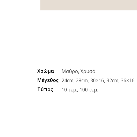
Χρώμα
Μαύρο, Χρυσό
Μέγεθος
24cm, 28cm, 30×16, 32cm, 36×16
Τύπος
10 τεμ., 100 τεμ.