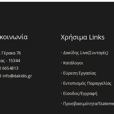
να
ν
επιλεγούν
στη
σελίδα
του
κοινωνία
Χρήσιμα Links
ς
προϊόντος
•
Δακίδης Live(Συνταγές)
 Γέρακα 76
ας - 15344
•
Κατάλογοι
10 6654813
•
Εύρεση Εργασίας
l:
info@dakidis.gr
•
Εντοπισμός Παραγγελίας
•
Είσοδος/Εγγραφή
•
Προσβασιμότητα/Stateme