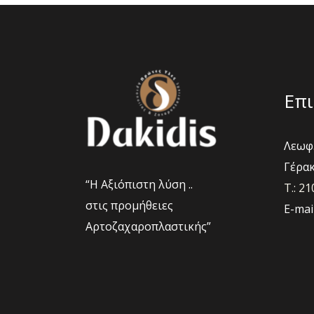
να
επιλεγού
στη
σελίδα
του
Επι
προϊόντο
Λεωφ.
Γέρακ
“Η Αξιόπιστη λύση ..
Τ.: 2
στις προμήθειες
E-mai
Αρτοζαχαροπλαστικής”