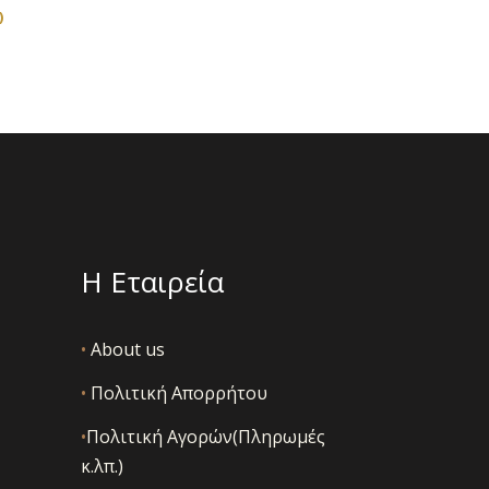
παραλλαγές.
)
Οι
επιλογές
μπορούν
να
επιλεγούν
στη
σελίδα
του
προϊόντος
Η Εταιρεία
•
About us
•
Πολιτική Απορρήτου
•
Πολιτική Αγορών(Πληρωμές
κ.λπ.)