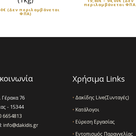
19,40
€
–
94,00
€
(Δεν
περιλαμβάνεται ΦΠΑ
60
€
(Δεν περιλαμβάνεται
ΦΠΑ)
κοινωνία
Χρήσιμα Links
•
Δακίδης Live(Συνταγές)
 Γέρακα 76
ας - 15344
•
Κατάλογοι
10 6654813
•
Εύρεση Εργασίας
l:
info@dakidis.gr
•
Εντοπισμός Παραγγελίας