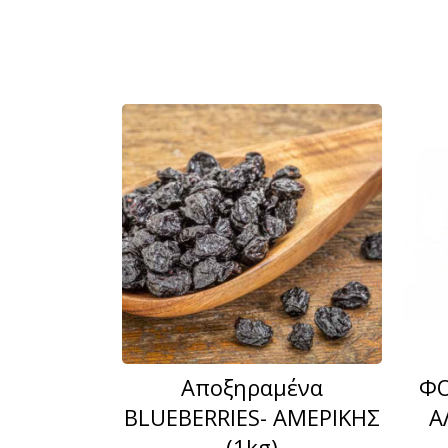
Αποξηραμένα
ΦΟ
BLUEBERRIES- ΑΜΕΡΙΚΗΣ
Α
(1kg)