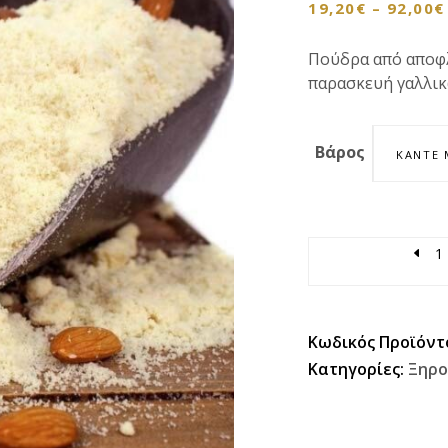
19,20
€
–
92,00
€
Πούδρα από αποφ
παρασκευή γαλλικ
Βάρος
ΚΆΝΤΕ 
Quantity
Κωδικός Προϊόντ
Κατηγορίες:
Ξηρο