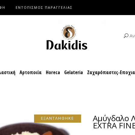
ΑΦΗ
ΕΝΤΟΠΙΣΜΟΣ ΠΑΡΑΓΓΕΛΙΑΣ
αροπλαστική
Αρτοποιία
Horeca
Gelateria
Ζαχαρόπαστες-Ε
ΚΑΤΑΛΟΓΟΙ
ΣΥΝΤΑΓΕΣ
Αν
αστική
Αρτοποιία
Horeca
Gelateria
Ζαχαρόπαστες-Εποχι
Αμύγδαλο 
ΕΞΑΝΤΛΗΘΗΚΕ
EXTRA FIN