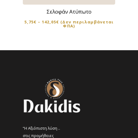
προϊόν
Σελοφάν Ατύπωτο
έχει
5,75
€
–
142,05
€
(Δεν περιλαμβάνεται
πολλαπλές
ΦΠΑ)
παραλλαγές.
Οι
επιλογές
μπορούν
να
επιλεγούν
στη
σελίδα
του
προϊόντος
“Η Αξιόπιστη λύση ..
στις προμήθειες