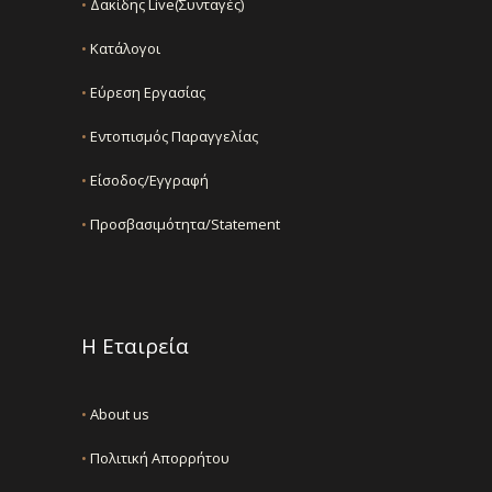
•
Δακίδης Live(Συνταγές)
•
Κατάλογοι
•
Εύρεση Εργασίας
•
Εντοπισμός Παραγγελίας
•
Είσοδος/Εγγραφή
•
Προσβασιμότητα/Statement
Η Εταιρεία
•
About us
•
Πολιτική Απορρήτου