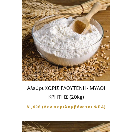
Αλεύρι ΧΩΡΙΣ ΓΛΟΥΤΕΝΗ- ΜΥΛΟΙ
ΚΡΗΤΗΣ (20kg)
81,00
€
(Δεν περιλαμβάνεται ΦΠΑ)