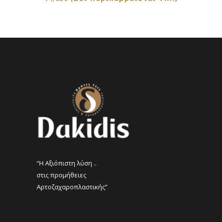
“Η Αξιόπιστη λύση ..
στις προμήθειες
Αρτοζαχαροπλαστικής”