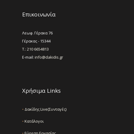
Επικοινωνία
Λεωφ. Γέρακα 76
Γέρακας - 15344
Τ.: 210 6654813
E-mail:
info@dakidis.gr
Χρήσιμα Links
•
Δακίδης Live(Συνταγές)
•
Κατάλογοι
•
Εύρεση Εργασίας