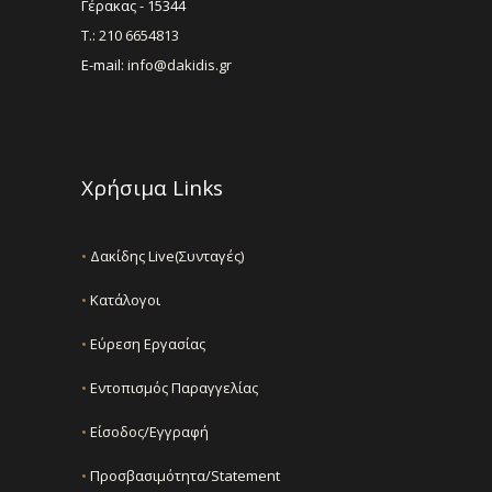
Γέρακας - 15344
Τ.: 210 6654813
E-mail:
info@dakidis.gr
Χρήσιμα Links
•
Δακίδης Live(Συνταγές)
•
Κατάλογοι
•
Εύρεση Εργασίας
•
Εντοπισμός Παραγγελίας
•
Είσοδος/Εγγραφή
•
Προσβασιμότητα/Statement