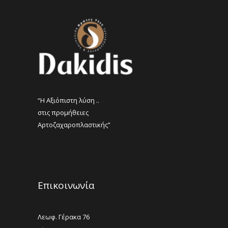
σελίδα
του
προϊόντος
“Η Αξιόπιστη λύση ..
στις προμήθειες
Αρτοζαχαροπλαστικής”
Επικοινωνία
Λεωφ. Γέρακα 76